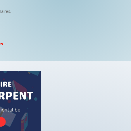
laires.
es