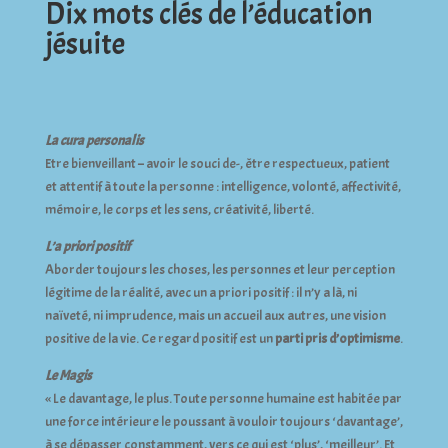
Dix mots clés de l’éducation
jésuite
La cura personalis
Etre bienveillant – avoir le souci de-, être respectueux, patient
et attentif à toute la personne : intelligence, volonté, affectivité,
mémoire, le corps et les sens, créativité, liberté.
L’a priori positif
Aborder toujours les choses, les personnes et leur perception
légitime de la réalité, avec un a priori positif : il n’y a là, ni
naïveté, ni imprudence, mais un accueil aux autres, une vision
positive de la vie. Ce regard positif est un
parti pris d’optimisme
.
Le Magis
« Le davantage, le plus. Toute personne humaine est habitée par
une force intérieure le poussant à vouloir toujours ‘davantage’,
à se dépasser constamment, vers ce qui est ‘plus’, ‘meilleur’. Et