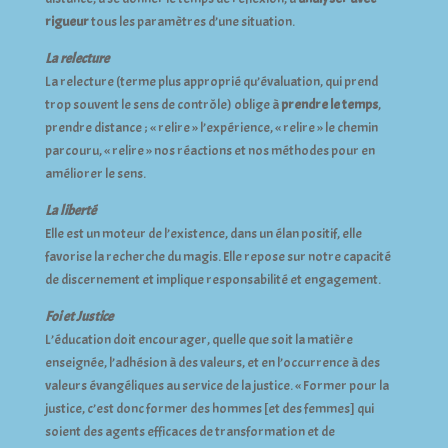
rigueur
tous les paramètres d’une situation.
La relecture
La relecture (terme plus approprié qu’évaluation, qui prend
trop souvent le sens de contrôle) oblige à
prendre le temps
,
prendre distance ; « relire » l’expérience, « relire » le chemin
parcouru, « relire » nos réactions et nos méthodes pour en
améliorer le sens.
La liberté
Elle est un moteur de l’existence, dans un élan positif, elle
favorise la recherche du magis. Elle repose sur notre capacité
de discernement et implique responsabilité et engagement.
Foi et Justice
L’éducation doit encourager, quelle que soit la matière
enseignée, l’adhésion à des valeurs, et en l’occurrence à des
valeurs évangéliques au service de la justice. « Former pour la
justice, c’est donc former des hommes [et des femmes] qui
soient des agents efficaces de transformation et de