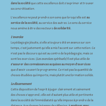
dans la société
que cette excellence doit s’exprimer et trouver
sa concrétisation.
L’excellence ne peut prendre son sens que lorsqu’elle est
au
service de la société
, au service des autres. Le sens du service
nous amène à être des vecteurs
de solidarité.
L’exercice
La pédagogie jésuite, si elle a toujours été en avance sur son
temps, c’est justement qu’elle a mis l’accent sur cette notion. Ce
n’est pas le discours qui est au centre de la pédagogie, mais ce
sont les exercices. (
Les exercices spirituels)
Il est plus utile de
s’assurer des connaissances acquises au moyen d’exercices
que d’avoir couvert le programme. Ce n’est pas la quantité de
choses étudiées qui importe, mais plutôt une formation solide.
Le discernement
Cette disposition de l’esprit à juger clairement et sainement
des choses s’apprend ; elle est d’autant plus utile et pertinente
dans la société de l’immédiateté qu’elle impose à prendre de la
distance, à se donner le temps de réflexion, à
analyser avec