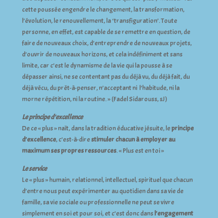
cette poussée engendre le changement, la transformation,
l’évolution, le renouvellement, la ‘transfiguration’. Toute
personne, en effet, est capable de se remettre en question, de
faire de nouveaux choix, d’entreprendre de nouveaux projets,
d’ouvrir de nouveaux horizons, et cela indéfiniment et sans
limite, car c’est le dynamisme de la vie qui la pousse à se
dépasser ainsi, ne se contentant pas du déjà vu, du déjà fait, du
déjà vécu, du prêt-à-penser, n’acceptant ni
l’habitude, ni la
morne répétition, ni la routine. » (Fadel Sidarouss, sJ)
Le principe d’excellence
De ce « plus » naît, dans la tradition éducative jésuite, le
principe
d’excellence
, c’est-à-dire
stimuler chacun à
employer au
maximum ses propres ressources
. « Plus est en toi »
Le service
Le « plus » humain, relationnel, intellectuel, spirituel que chacun
d’entre nous peut expérimenter au quotidien dans sa vie de
famille, sa vie sociale ou professionnelle ne peut se vivre
simplement en soi et pour soi, et c’est donc dans
l’engagement