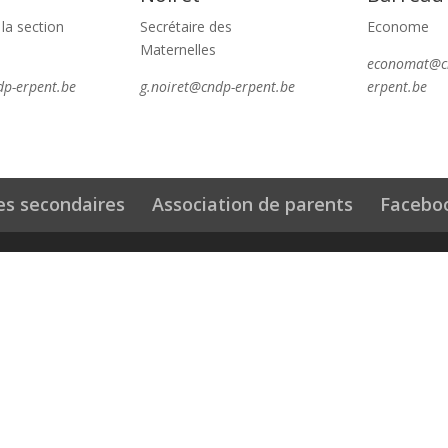
 la section
Secrétaire des
Econome
Maternelles
economat@c
dp-erpent.be
g.noiret@cndp-erpent.be
erpent.be
des secondaires
Association de parents
Facebo