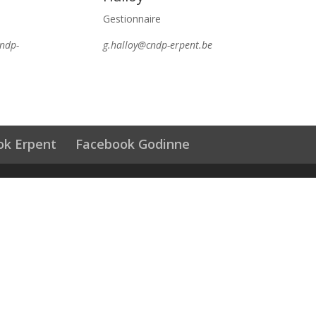
Gestionnaire
ndp-
g.halloy@cndp-erpent.be
ok Erpent
Facebook Godinne